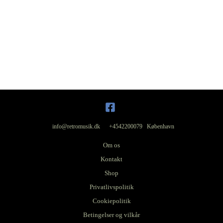
info@retromusik.dk +4542200079 København
Om os
Kontakt
Shop
Privatlivspolitik
Cookiepolitik
Betingelser og vilkår