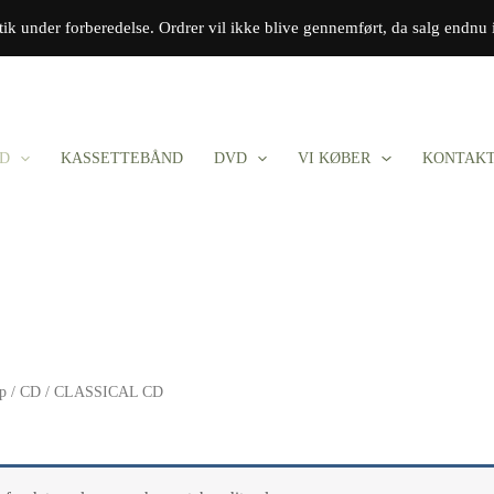
tik under forberedelse. Ordrer vil ikke blive gennemført, da salg endnu 
D
KASSETTEBÅND
DVD
VI KØBER
KONTAK
op
/
CD
/ CLASSICAL CD