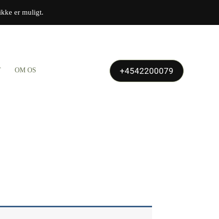
ikke er muligt.
+4542200079
T
OM OS