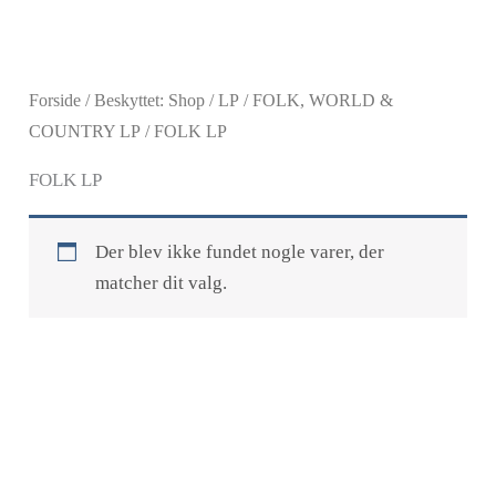
Gå
til
indholdet
Forside
/
Beskyttet: Shop
/
LP
/
FOLK, WORLD &
COUNTRY LP
/ FOLK LP
FOLK LP
Der blev ikke fundet nogle varer, der
matcher dit valg.