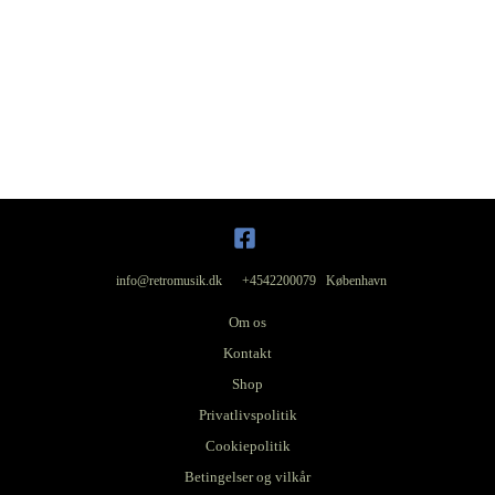
info@retromusik.dk +4542200079 København
Om os
Kontakt
Shop
Privatlivspolitik
Cookiepolitik
Betingelser og vilkår