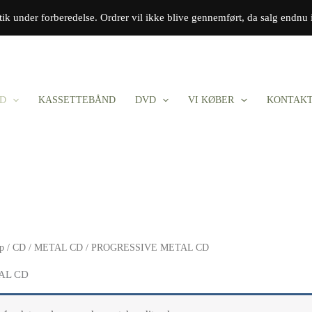
tik under forberedelse. Ordrer vil ikke blive gennemført, da salg endnu 
D
KASSETTEBÅND
DVD
VI KØBER
KONTAK
op
/
CD
/
METAL CD
/ PROGRESSIVE METAL CD
AL CD