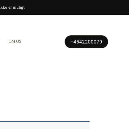
ikke er muligt.
+4542200079
T
OM OS