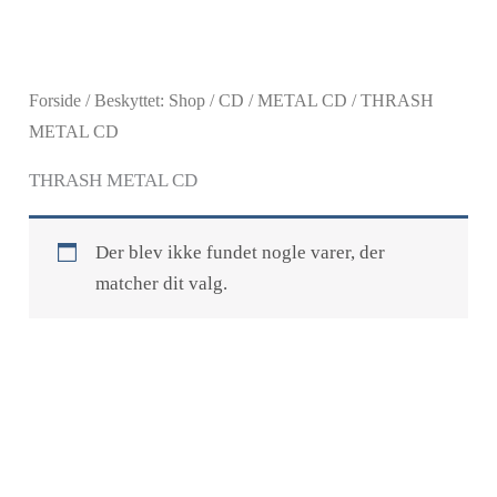
Gå
til
indholdet
Forside
/
Beskyttet: Shop
/
CD
/
METAL CD
/ THRASH
METAL CD
THRASH METAL CD
Der blev ikke fundet nogle varer, der
matcher dit valg.