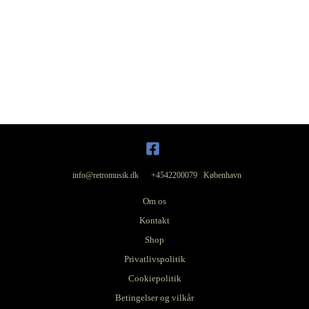
info@retromusik.dk +4542200079 København
Om os
Kontakt
Shop
Privatlivspolitik
Cookiepolitik
Betingelser og vilkår