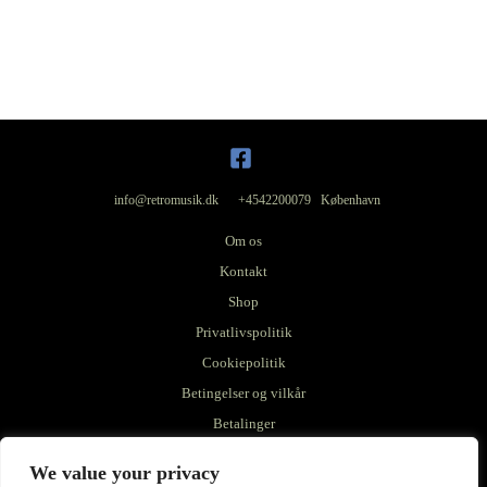
info@retromusik.dk +4542200079 København
Om os
Kontakt
Shop
Privatlivspolitik
Cookiepolitik
Betingelser og vilkår
Betalinger
Medies tilstand
We value your privacy
Coverets tilstand