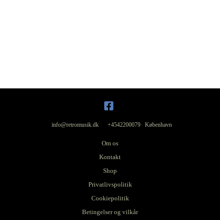
info@retromusik.dk +4542200079 København
Om os
Kontakt
Shop
Privatlivspolitik
Cookiepolitik
Betingelser og vilkår