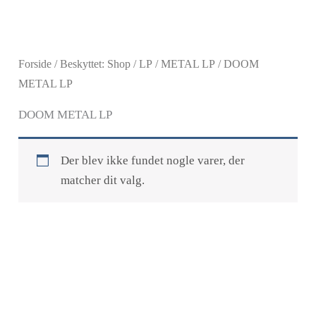
Gå
til
indholdet
Forside
/
Beskyttet: Shop
/
LP
/
METAL LP
/ DOOM
METAL LP
DOOM METAL LP
Der blev ikke fundet nogle varer, der
matcher dit valg.