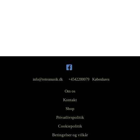
info@retromusik.dk +4542200079 København
Om os
Kontakt
Shop
Privatlivspolitik
Cookiepolitik
Betingelser og vilkår