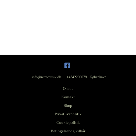
info@retromusik.dk +4542200079 København
Om os
Kontakt
Shop
Privatlivspolitik
Cookiepolitik
Betingelser og vilkår