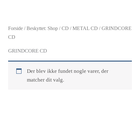
Gå
til
indholdet
Forside
/
Beskyttet: Shop
/
CD
/
METAL CD
/ GRINDCORE
CD
GRINDCORE CD
Der blev ikke fundet nogle varer, der
matcher dit valg.