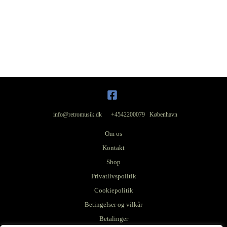
info@retromusik.dk +4542200079 København
Om os
Kontakt
Shop
Privatlivspolitik
Cookiepolitik
Betingelser og vilkår
Betalinger