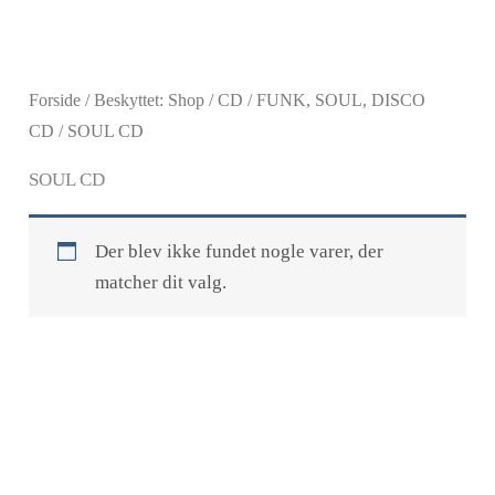
Gå
til
indholdet
Forside
/
Beskyttet: Shop
/
CD
/
FUNK, SOUL, DISCO
CD
/ SOUL CD
SOUL CD
Der blev ikke fundet nogle varer, der
matcher dit valg.