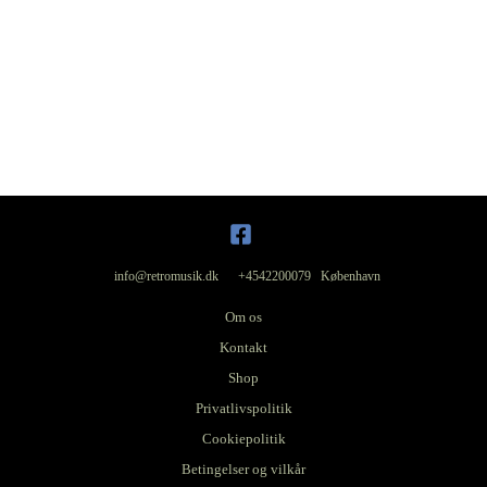
info@retromusik.dk +4542200079 København
Om os
Kontakt
Shop
Privatlivspolitik
Cookiepolitik
Betingelser og vilkår